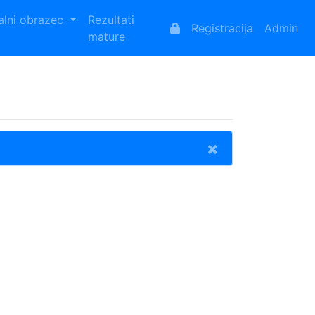
alni obrazec
Rezultati
Registracija
Admin
mature
×