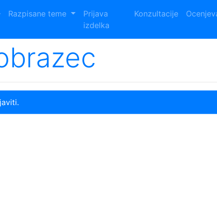
Razpisane teme
Prijava
Konzultacije
Ocenjev
izdelka
 obrazec
aviti.